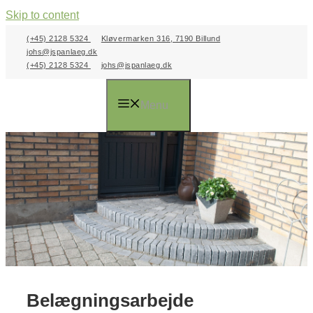
Skip to content
(+45) 2128 5324
Kløvermarken 316, 7190 Billund
johs@jspanlaeg.dk
(+45) 2128 5324
johs@jspanlaeg.dk
Menu
Belægningsarbejde