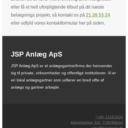
eller få et helt uforpligtende tilbud på dit næste
belægnings projekt, så kontakt os på
21 28 53 24
eller udfyld vores kontaktformular her på siden.​
JSP Anlæg ApS
JSP Anlæg ApS er et anlægsgartnerfirma der henvender
sig til private, virksomheder og offentlige institutioner. Vi er
en lokal anlægsgartner som udfører en bred vifte af
anlægs og gartner arbejde.
(+45) 2128 5324
Kløvermarken 316, 7190 Billund
johs@jspanlaeg.dk