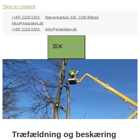
Skip to content
(+45) 2128 5324
Kløvermarken 316, 7190 Billund
johs@jspanlaeg.dk
(+45) 2128 5324
johs@jspanlaeg.dk
Menu
Træfældning og beskæring