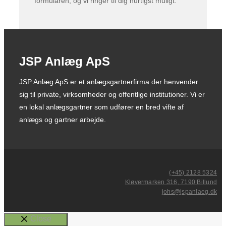
formularen, og vi ringer til dig hurtigst muligt.
JSP Anlæg ApS
JSP Anlæg ApS er et anlægsgartnerfirma der henvender
sig til private, virksomheder og offentlige institutioner. Vi er
en lokal anlægsgartner som udfører en bred vifte af
anlægs og gartner arbejde.
(+45) 2128 5324
Kløvermarken 316, 7190 Billund
johs@jspanlaeg.dk
Close