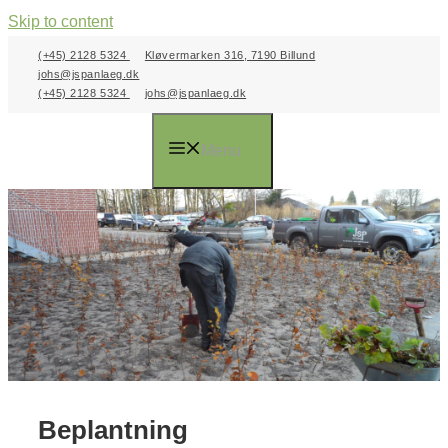
Skip to content
(+45) 2128 5324
Kløvermarken 316, 7190 Billund
johs@jspanlaeg.dk
(+45) 2128 5324
johs@jspanlaeg.dk
Menu
Beplantning